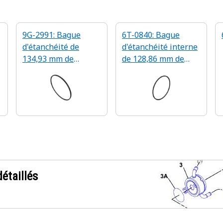
9G-2991: Bague
6T-0840: Bague
d'étanchéité de
d'étanchéité interne
134,93 mm de
de 128,86 mm de
diamètre de jauge
diamètre interne
étaillés