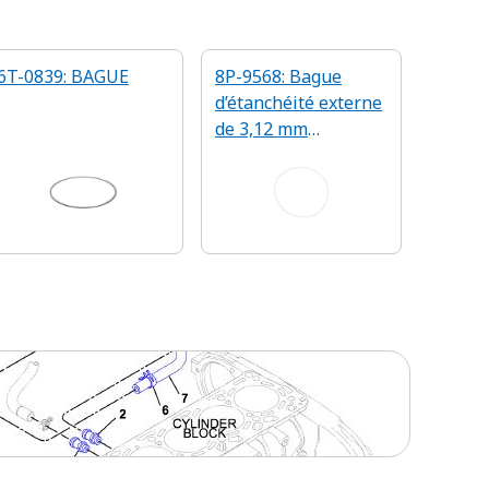
6T-0839: BAGUE
8P-9568: Bague
d’étanchéité externe
de 3,12 mm
d’épaisseur