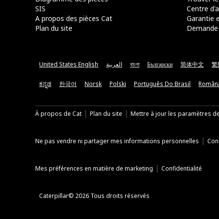
SIS
Centre d'a
A propos des pièces Cat
Garantie e
Plan du site
Demande 
United States English
العربية
বাংলা
Български
简体中文
繁
ಕನ್ನಡ
한국어
Norsk
Polski
Português Do Brasil
Român
À propos de Cat
Plan du site
Mettre à jour les paramètres d
Ne pas vendre ni partager mes informations personnelles
Cond
Mes préférences en matière de marketing
Confidentialité
Caterpillar© 2026 Tous droits réservés