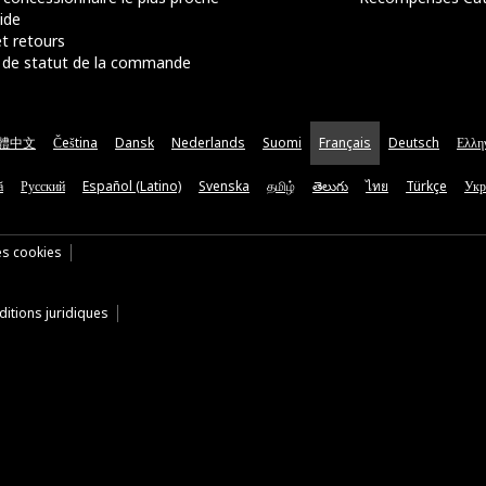
ide
t retours
de statut de la commande
體中文
Čeština
Dansk
Nederlands
Suomi
Français
Deutsch
Ελλη
ă
Русский
Español (Latino)
Svenska
தமிழ்
తెలుగు
ไทย
Türkçe
Укр
es cookies
itions juridiques