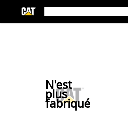
N'est
plus
fabriqué