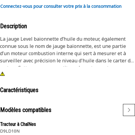
Connectez-vous pour consulter votre prix à la consommation
Description
La jauge Level baïonnette d’huile du moteur, également
connue sous le nom de jauge baïonnette, est une partie
d’un moteur combustion interne qui sert à mesurer et à
surveiller avec précision le niveau d'huile dans le carter du
moteur. Cette mesure garantit que le moteur est
correctement lubrifié, évitant ainsi l’usure prématurée, les
dommages au moteur et les pannes potentielles. Il est
composé de matériaux solides et durables, tels que l’acier à
Caractéristiques
ressort, pour assurer la résistance et résister à des
conditions de fonctionnement élevées. L’option Check with
Modèles compatibles
Engine Stopped (Vérifier avec le moteur à l’arrêt) permet de
s’assurer que le moteur est arrêté avant de contrôler le
Tracteur à ChaîNes
niveau d’huile. Cela empêche les pièces mobiles de
D9L
D10N
provoquer des inexactitudes dans la lecture de la niveau