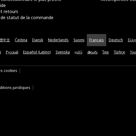
ide
t retours
de statut de la commande
體中文
Čeština
Dansk
Nederlands
Suomi
Français
Deutsch
Ελλη
ă
Русский
Español (Latino)
Svenska
தமிழ்
తెలుగు
ไทย
Türkçe
Укр
es cookies
itions juridiques