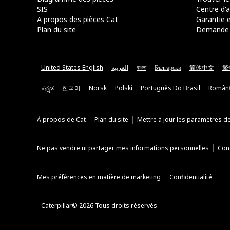
SIS
Centre d'a
A propos des pièces Cat
Garantie e
Plan du site
Demande 
United States English
العربية
বাংলা
Български
简体中文
繁
ಕನ್ನಡ
한국어
Norsk
Polski
Português Do Brasil
Român
À propos de Cat
Plan du site
Mettre à jour les paramètres d
Ne pas vendre ni partager mes informations personnelles
Cond
Mes préférences en matière de marketing
Confidentialité
Caterpillar© 2026 Tous droits réservés