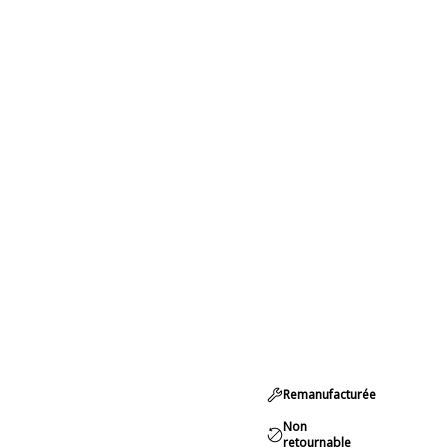
Remanufacturée
Non
retournable