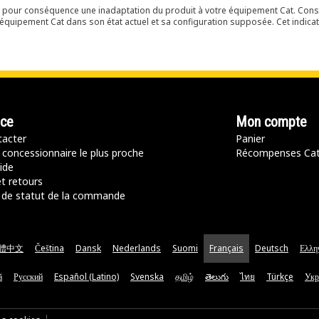
ir pour conséquence une inadaptation du produit à votre équipement Cat. Cons
équipement Cat dans son état actuel et sa configuration supposée. Cet indicat
nce
Mon compte
acter
Panier
 concessionnaire le plus proche
Récompenses Ca
ide
t retours
de statut de la commande
體中文
Čeština
Dansk
Nederlands
Suomi
Français
Deutsch
Ελλη
ă
Русский
Español (Latino)
Svenska
தமிழ்
తెలుగు
ไทย
Türkçe
Укр