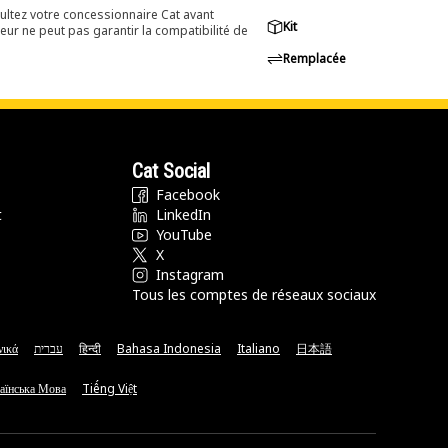
ultez votre concessionnaire Cat avant
Kit
eur ne peut pas garantir la compatibilité de
Remplacée
Cat Social
Facebook
t
LinkedIn
YouTube
X
Instagram
Tous les comptes de réseaux sociaux
νικά
עברית
हिन्दी
Bahasa Indonesia
Italiano
日本語
аїнська Мова
Tiếng Việt