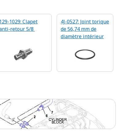
129-1029: Clapet
4J-0527: Joint torique
anti-retour 5/8
de 56,74 mm de
diamètre intérieur