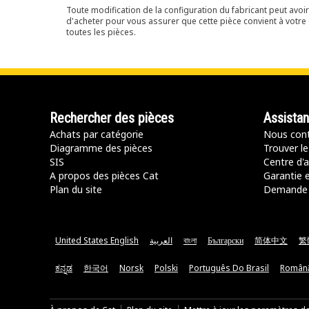
Toute modification de la configuration du fabricant peut avo
d'acheter pour vous assurer que cette pièce convient à votre 
toutes les pièces.
Rechercher des pièces
Assista
Achats par catégorie
Nous cont
Diagramme des pièces
Trouver le
SIS
Centre d'a
A propos des pièces Cat
Garantie e
Plan du site
Demande 
United States English
العربية
বাংলা
Български
简体中文
繁
ಕನ್ನಡ
한국어
Norsk
Polski
Português Do Brasil
Român