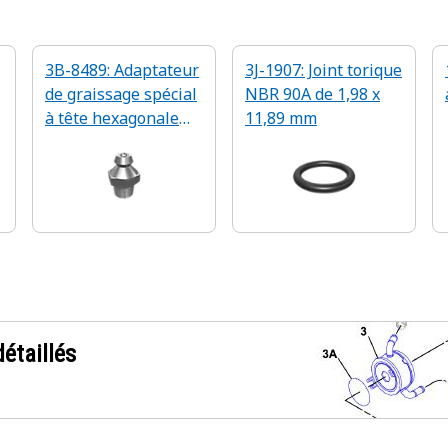
3B-8489: Adaptateur
3J-1907: Joint torique
de graissage spécial
NBR 90A de 1,98 x
à tête hexagonale
11,89 mm
1/8-27 PTF
étaillés