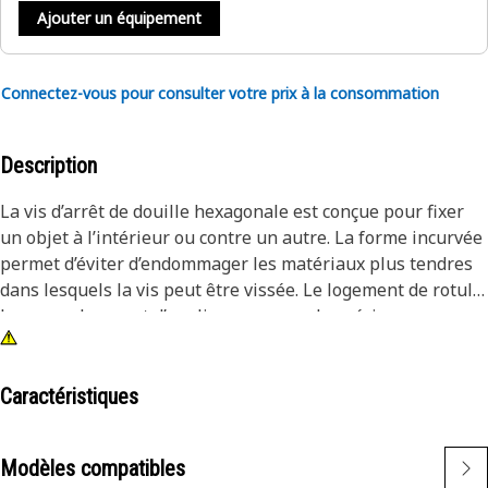
Ajouter un équipement
Connectez-vous pour consulter votre prix à la consommation
Description
La vis d’arrêt de douille hexagonale est conçue pour fixer
un objet à l’intérieur ou contre un autre. La forme incurvée
permet d’éviter d’endommager les matériaux plus tendres
dans lesquels la vis peut être vissée. Le logement de rotule
hexagonal permet d’appliquer un couple précis,
garantissant que les pièces sont serrées en toute sécurité.
Il est conçu avec des matériaux de haute qualité pour
résister aux conditions exigeantes rencontrées pendant le
Caractéristiques
fonctionnement.
Modèles compatibles
Attributs :