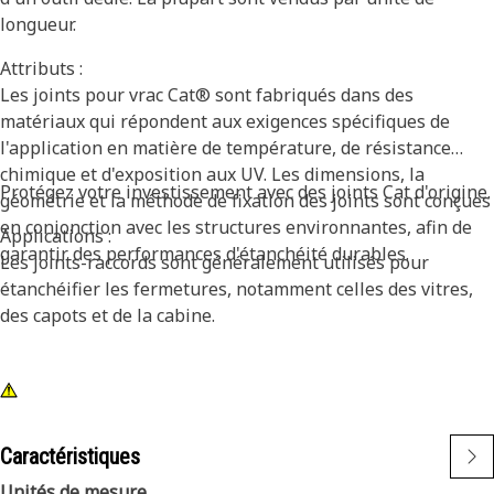
longueur.
Attributs :
Les joints pour vrac Cat® sont fabriqués dans des
matériaux qui répondent aux exigences spécifiques de
l'application en matière de température, de résistance
chimique et d'exposition aux UV. Les dimensions, la
Protégez votre investissement avec des joints Cat d'origine.
géométrie et la méthode de fixation des joints sont conçues
en conjonction avec les structures environnantes, afin de
Applications :
garantir des performances d'étanchéité durables.
Les joints-raccords sont généralement utilisés pour
étanchéifier les fermetures, notamment celles des vitres,
des capots et de la cabine.
Caractéristiques
Unités de mesure