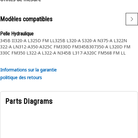
Modèles compatibles
Pelle Hydraulique
345B II
320-A L
325D FM LL
325B L
320-A S
320-A N
375-A L
322N
322-A LN
312-A
350-A
325C FM
330D FM
345B
307
350-A L
320D FM
330C FM
350 L
322-A L
322-A N
345B L
317-A
320C FM
568 FM LL
322 LN
320-A
322 L
317-A N
385B
317 N
320N
315-A
320D
312 GX
312 GC
375-A
345B II MH
365B II
320 L
365B L
365B
Informations sur la garantie
politique des retours
Parts Diagrams