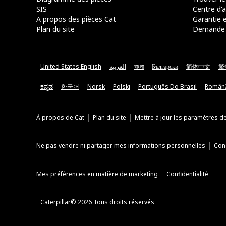
SIS
Centre d'a
A propos des pièces Cat
Garantie e
Plan du site
Demande 
United States English
العربية
বাংলা
Български
简体中文
繁
ಕನ್ನಡ
한국어
Norsk
Polski
Português Do Brasil
Român
À propos de Cat
Plan du site
Mettre à jour les paramètres d
Ne pas vendre ni partager mes informations personnelles
Cond
Mes préférences en matière de marketing
Confidentialité
Caterpillar© 2026 Tous droits réservés