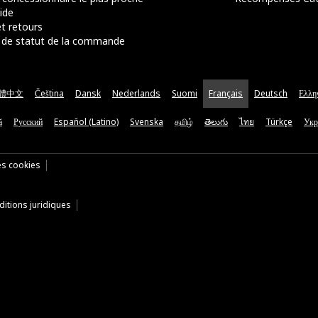
ide
t retours
de statut de la commande
體中文
Čeština
Dansk
Nederlands
Suomi
Français
Deutsch
Ελλη
ă
Русский
Español (Latino)
Svenska
தமிழ்
తెలుగు
ไทย
Türkçe
Укр
es cookies
itions juridiques