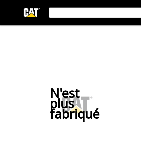
N'est
plus
fabriqué