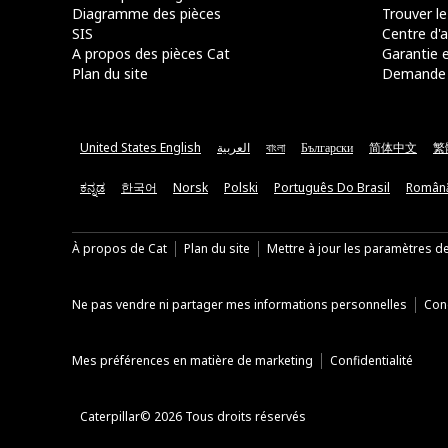
Diagramme des pièces
Trouver le
SIS
Centre d'a
A propos des pièces Cat
Garantie e
Plan du site
Demande 
United States English
العربية
বাংলা
Български
简体中文
繁
ಕನ್ನಡ
한국어
Norsk
Polski
Português Do Brasil
Român
À propos de Cat
Plan du site
Mettre à jour les paramètres d
Ne pas vendre ni partager mes informations personnelles
Cond
Mes préférences en matière de marketing
Confidentialité
Caterpillar© 2026 Tous droits réservés