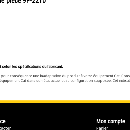
de pièce
9P-2210
selon les spécifications du fabricant.
ir pour conséquence une inadaptation du produit à votre équipement Cat. Cons
équipement Cat dans son état actuel et sa configuration supposée. Cet indicat
nce
Mon compte
acter
Panier