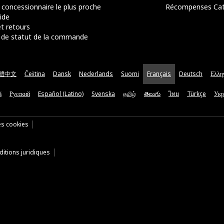
 concessionnaire le plus proche
Récompenses Ca
ide
t retours
de statut de la commande
體中文
Čeština
Dansk
Nederlands
Suomi
Français
Deutsch
Ελλη
ă
Русский
Español (Latino)
Svenska
தமிழ்
తెలుగు
ไทย
Türkçe
Укр
es cookies
itions juridiques