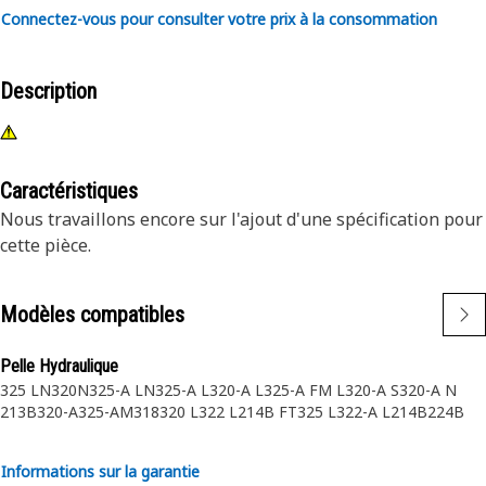
Connectez-vous pour consulter votre prix à la consommation
Description
Caractéristiques
Nous travaillons encore sur l'ajout d'une spécification pour
cette pièce.
Modèles compatibles
Pelle Hydraulique
325 LN
320N
325-A LN
325-A L
320-A L
325-A FM L
320-A S
320-A N
213B
320-A
325-A
M318
320 L
322 L
214B FT
325 L
322-A L
214B
224B
Informations sur la garantie