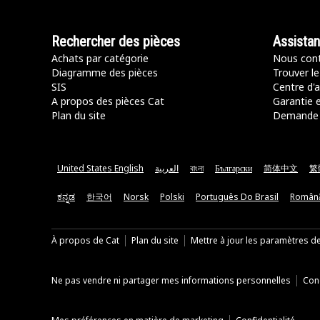
Rechercher des pièces
Assista
Achats par catégorie
Nous cont
Diagramme des pièces
Trouver le
SIS
Centre d'a
A propos des pièces Cat
Garantie e
Plan du site
Demande 
United States English
العربية
বাংলা
Български
简体中文
繁
ಕನ್ನಡ
한국어
Norsk
Polski
Português Do Brasil
Român
À propos de Cat
Plan du site
Mettre à jour les paramètres d
Ne pas vendre ni partager mes informations personnelles
Cond