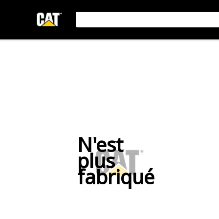
N'est
plus
fabriqué