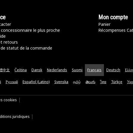
nce
Mon compte
acter
Panier
 concessionnaire le plus proche
Récompenses Ca
ide
t retours
de statut de la commande
體中文
Čeština
Dansk
Nederlands
Suomi
Français
Deutsch
Ελλη
ă
Русский
Español (Latino)
Svenska
தமிழ்
తెలుగు
ไทย
Türkçe
Укр
es cookies
itions juridiques