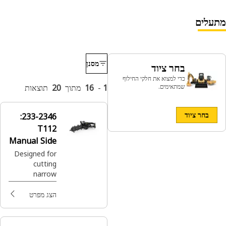
מתעלים
מסנן
בחר ציוד
כדי למצוא את חלקי החילוף
שמתאימים.
1
-
16
מתוך
20
תוצאות
בחר ציוד
233-2346:
T112
Manual Side
Shift,
Designed for
cutting
Standard
narrow
Chain
straight
trenches in
הצג מפרט
soil prior to
laying
electrical,