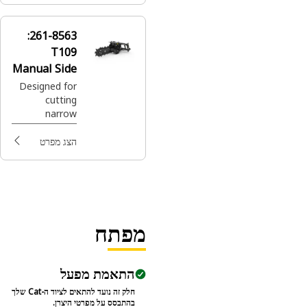
laying
electrical,
261-8563:
telephone and
T109
cable lines, or
Manual Side
water and gas
pipe.
Shift,
Designed for
cutting
Terminator
narrow
Chain
straight
trenches in
הצג מפרט
soil prior to
laying
electrical,
telephone and
cable lines, or
water and gas
מפתח
pipe.
התאמת מפעל
חלק זה נועד להתאים לציוד ה-Cat שלך
בהתבסס על מפרטי היצרן.