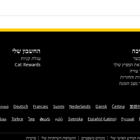
כה
החשבון שלי
קשר
עגלת קניות
את המפיץ שלך
Cat Rewards
 עזרה
ות והחזרות
 מצב הזמנה
ηνικά
Deutsch
Français
Suomi
Nederlands
Dansk
Čeština
繁體
Мова
Türkçe
ไทย
తెలుగు
தமிழ்
Svenska
Español (Latino)
Русский
ת המידע האישי שלי
מונחים משפטיים
ההעדפות השיווקיות שלי
פרטיות