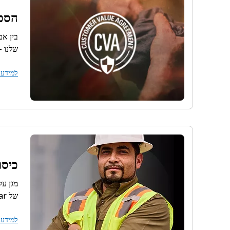
הסכם
שלנו - הסכם CVA יעזור לך לה
למידע 
כיסו
של Caterpillar.
למידע 