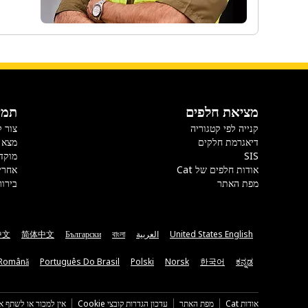
מציאת חלפים
תמי
קנייה לפי קטגוריה
צור 
דיאגרמת חלקים
מצא 
SIS
מוקד
אודות חלפים של Cat
אחרי
מפת האתר
בירור
United States English
العربية
বাংলা
Български
简体中文
中文
Română
Português Do Brasil
Polski
Norsk
한국어
ಕನ್ನಡ
אודות Cat
מפת האתר
עדכון הגדרות קובצי Cookie
אין למכור או לשתף א