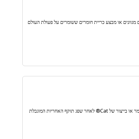
שלנו, רותם ציוד המופעל ע"י Cat® למטרת צרכים מגוונים או מבצע כריית חומרים ששומרים על פעולת העולם
מגן עליך מפני הסיכון של עלויות תיקון לא מתוכננות הנגרמות מפגמים מזדמנים בחומר או בייצור של Cat® לאחר שפג תוקף האחריות המוגבלת