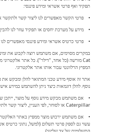
תפקיד ואף פרטי אשראי ומידע פיננסי:
•
פרטי הקשר מאפשרים לנו ליצור קשר ולתקשר א
•
מידע על מערכת יחסים או תפקיד עוזר לנו להב
•
פרטי כרטיס אשראי ומידע פיננסי מאפשרים לנו 
במקרים מסוימים, אם משתמש רוצה לקבוע את זמינו
Cat מורשה (כל אחד, "דילר"). כל אתר אלקטרונ
המפיץ הרלוונטי עבור אותו אתר אלקטרוני.
אתר זה אוסף מידע טכני המתואר להלן ומבקש את 
נוסף. להלן דוגמאות כיצד ניתן להשתמש במידע איש
•
אם משתמש מבקש מידע נוסף על מוצר, ייתכן ש
Caterpillar או לסוחר, לפי העניין, ליצור קשר ולתקשר עם המשתמש, כדי להתייחס לבקשתו
•
אם משתמש ירכוש מוצר ממפיץ באתר האלקטרונ
עשוי גם לספק פרטי תשלום (למשל, נתוני כרטיס א
התשלומים של צד שלישי).