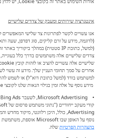
אודות השימוש באתר זה בקובצי Cookie, יש ללוץ על הקישור 'הגדרות קובצי Cookie' בכותרת התחתונה של אתר זה.
אינטגרציה שירותים ומעבק של צדדים שלישיים
אנו עשויים לקשר לפתרונות צד שלישי המאפשרים ל
(למשל, כתובת IP סטטית) במהלך ביקו
צדדים שלישיים אלה משתמשים בדרך כלל בעוגייה, ת
אחרים על סמך תחומי העניין שלך. מידע זה עשוי
למשתמש בודד (למשל כתובת דוא"ל) או לשמש להתאמ
מידע נוסף על אלה זמין בגילוי הנאות שלנו לקובצי Cookie. בנוסף, שלושה מהצדדים השלישיים הללו מתוארים להלן:
•
נוסף על האופן שבו Microsoft אוספת, משתמשת ומעבדת מידע אישי מזהה, כולל מידע על אופן השליטה בשימוש בנתונים שלך עבור פרסום מבוסס-עניין מ-Microsoft, עיין
בהצהרות הפרטיות
שלה.