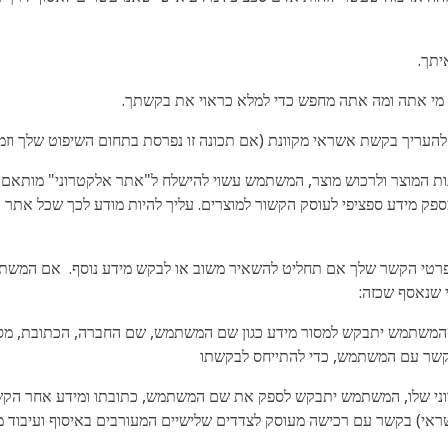
יתך.
ין מי אתה ומה אתה מחפש כדי למלא כראוי את בקשתך.
להעריך בקשת אשראי מקוונת (אם תכונה זו נפרסת בתחום השיפוט שלך וזמי
ת המוצר ולרכוש מוצר, המשתמש עשוי להישלח ל"אתר אלקטרוני" מותאם א
י מספק מידע ספציפי לעוסק הקשור למוצרים. עליך להיות מודע לכך שכל אתר
פרטי הקשר שלך אם תחליט להשאיר משוב או לבקש מידע נוסף. אם המשתמש
י שנאסף שכזה:
המשתמש יתבקש למסור מידע כגון שם המשתמש, שם החברה, הכתובת, מספר
י שלו, המשתמש יתבקש לספק את שם המשתמש, כתובתו ומידע אחר הקשור
שראי) בקשר עם רכישה מעוסק לצדדים שלישיים המעורבים באיסוף ועיבוד מ