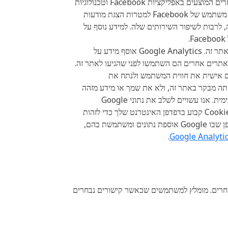
Facebook אוספת מידע משתמש (כולל מידע אישי מזהה) מ-Facebook, ‏Instagram, ‏Messenger ומוצרים ותכונות אחרים המוצעים באפליקציות Facebook וטכנולוגיות
אחרות, כגון תגים, פיקסלים או קודי מעקב ייחודיים (להלן "מידע אישי של משתמש Facebook"). ‏Facebook משתמשת בנתוני משתמש של ‏Facebook למטרות הצגת מודעות
רך, מיקוד מחדש והמרות. ‏Facebook משתמשת במידע אישי של משתמשי ‏Facebook למטרותיה, לרבות לשיפור השירותים שלה. למידע נוסף על
F.
Google Analytics הוא שירות ניתוח של צד שלישי. אנו משתמשים ב-Google Analytics כדי לאסוף מידע על השימוש באתר זה. Google Analytics אוסף מידע על
אתרים אחרים הם השתמשו לפני שהגיעו לאתר זה.
יצועי האתר, להתאים אישית את חווית המשתמש ולנתח את
Goog אוסף רק את כתובת ה-IP שהוקצתה לך בתאריך שבו אתה מבקר באתר זה, ולא את שמך או מידע מזהה
אחר. Google Analytics הופך את כתובת ה-IP לאנונימית לפני שהיא מאוחסנת. אנחנו לא מקבלים את כתובת ה-IP הלא אנונימית. אנו עשויים לשלב את נתוני Google
Analytics עם מידע נתונים של צד ראשון וצד שלישי, אשר עשוי לכלול מידע אישי מזהה. למרות שגוגל אנליטיקס שותלת קובץ Cookie קבוע בדפדפן האינטרנט שלך כדי לזהות
אותך כמשתמש ייחודי בפעם הבאה שתבקר באתר זה, קובץ ה-cookie אינו יכול לשמש אף אחד מלבד גוגל. למידע נוסף על האופן שבו Google אוספת נתונים ומשתמשת בהם,
.
אחרים. מומלץ למשתמשים שכאשר קישורים נבחרים