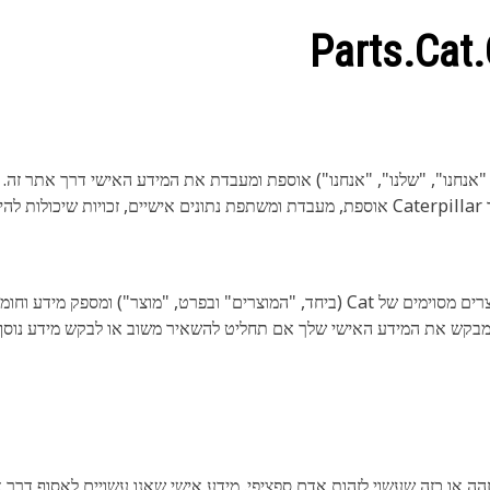
של Caterpillar, המתארת כיצד Caterpillar אוספת, מעבדת ומשתפת נתונים אישיים, 
אתר זה מאפשר למשתמש לחפש, להזמין ולרכוש מוצרים מסוימים של Cat (ביחד, "המוצרים" ובפרט
הה או כזה שעשוי לזהות אדם ספציפי. מידע אישי שאנו עשויים לאסוף דרך 