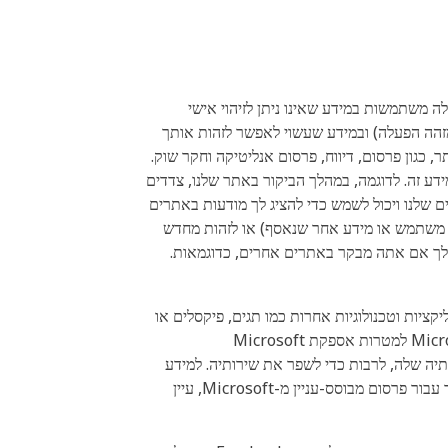
 משתמשות במידע שאינו ניתן לזיהוי אישי
 מידע על זרם קליקים, סוג דפדפן, שעה ותאריך, נושא הפרסומות שלחצו או גוללו, מידע חומרה/תוכנה, קובץ Cookie ומזהה הפעלה) ובמידע שעשוי לאפשר לזהות אותך
יותר, כגון פרסום, דיווח, פרסום אנליטיקה וחקר שוק.
דע זה. לדוגמה, במהלך הביקור באתר שלנו, צדדים
ל העניין שלך במוצרים שלנו ויכול לשמש כדי להציג לך מודעות באתרים
ת משתמש או מידע אחר שנאסף) או לזהות מחדש
שלך אם אתה מבקר באתרים אחרים, כדוגמאות.
Microsof, לשעבר Bing Ads, אוספת מידע (כולל מידע אישי מזהה) מנכסים מקוונים של Microsoft, אפליקציות וטכנולוגיות אחרות כמו תגים, פיקסלים או
קודי מעקב ייחודיים ("נתוני משתמש פרסום של Microsoft"). Microsoft משתמשת בנתוני משתמש של Microsoft Advertising למטרות אספקת Microsoft
יכן רלוונטי, מיקוד מחדש והמרות. Microsoft משתמשת בנתוני משתמשי פרסום של Microsoft למטרותיה שלה, לרבות כדי לשפר את שירותיה. למידע