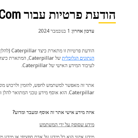
הודעת פרטיות עבור Parts.Cat.Com
עדכון אחרון
: 1 בנובמבר 2024
הודעת פרטיות זו מתארת כיצד Caterpillar (להלן "אנחנו", "שלנו", "אנחנו") אוספת ומעבדת את המידע האישי דרך אתר זה. הודעה זו עולה בקנה אחד עם
הנתונים הגלובלית
לעיבוד המידע האישי של Caterpillar.
Caterpillar. הוא אוסף מידע טכני המתואר להלן ומבקש את המידע האישי שלך אם תחליט להשאיר משוב או לבקש מידע נוסף.
איזה מידע אישי אתר זה אוסף ומעבד ומדוע?
מידע שסופק על ידי המשתמש
מידע אישי הוא כל מידע על אדם ספציפי או מידע מז