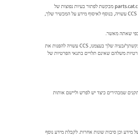
תמיכת לקוחות של Cat ("CCS") הוא שירות אינטראקטיבי המספק תמיכה מרוכזת ללקוחות המשתמשים ב-parts.cat.com ("PCC"). CCS מבקשת לפתור בעיות נפוצות של
לקוחות ב-PCC, כולל, אך לא רק, בחירת חלקים, תמיכה באתר, תמיכה בהזמנות ותמיכה לאחר הזמנה. על מנת לספק תמיכה כזו, CCS עשויה, בנוסף לאיסוף מידע על המכשיר שלך,
CCS עשויה לשתף את פרטי הקשר שלך עם מפיץ Cat מקומי כחלק מתהליך התמיכה (למשל, אם CCS לא מצליחה לפתור את בקשתך/בעיה שלך בעצמנו, CCS עשויה להפנות את
ען מודעות המפיץ לבעיה. שימו לב כי לסוחרי Cat עשויים להיות תנאי פרטיות משלהם שאינם תלויים בתנאי הפרטיות של
תקנים שמבהירים כיצד יש לפרש וליישם אותות
 טוב יותר של מידע וכן סיבות שונות אחרות. לקבלת מידע נוסף