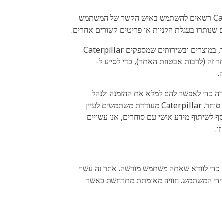
במקרים בהם משתמש מוסיף פריט אחד או יותר לעגלת קניות מקוונת אך אינו משלים רכישה, המפיץ הרלוונטי או Caterpillar רשאים להשתמש באיש הקשר של המשתמש
שנותרו בעגלת הקניות או פריטים קשורים אחרים.
דוגמאות אחרות לאופן השימוש במידע שלך כוללות, בין היתר, אספקת תקשורת שיווקית או חומרי קידום מכירות, שיפורים באתר, במוצרים ובשירותים שמספקים Caterpillar
תר זה (לרבות אבטחת האתר), כדי לסייע ל-
רים וישמש את המפיץ המבצע את המכירה כדי לאפשר להם למלא את ההזמנה ולנהל
רישומים לשירות, אחריות ולמטרות אחרות. סוחרים רשאים לפרסם הודעת פרטיות נפרדת החלה על האתר האלקטרוני של אותו סוחר. Caterpillar מעודדת משתמשים לעיין
בלת מידע על האופן שבו סוחרים יעבדו מידע אישי דרך ה-E-Site של הסוחר. בנוסף לשיתוף מידע אישי עם סוחרים, אנו עשויים
.
אתר זה עשוי גם לאסוף מידע חשבון מאומת, שהוא פרופיל זהות המבוקש או שנוצר על ידי המשתמש ונאסף על ידי Caterpillar כדי לוודא שאתה משתמש מורשה. אתר זה עשוי
ל ידי המשתמש. חוויה מאומתת מתרחשת כאשר