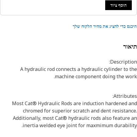
הוסף ציוד
נס כדי להציג את מחיר הלקוח שלך
אור
Descripti
A hydraulic rod connects a hydraulic cylinder to 
machine component doing the wor
Attribut
Most Cat® Hydraulic Rods are induction hardened a
chromed for superior scratch and dent resistan
Additionally, most Cat® hydraulic rods also feature
inertia welded eye joint for maxmimum durabili