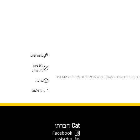
מחודשים
לא ניתן
להחזרה
 לכך שהמוצר לא יתאים לציוד ה-Cat שלך. אנא התייעץ עם סוכן ה-Cat שלך לפני הרכישה כדי לוודא שחלק זה מתאים לציוד ה-Cat שלך במצב הנוכחי ובתצורה המשוערת שלו. מחוון זה אינו יכול להבטיח
ערכה
הוחלפה
Cat חברתי
Facebook
LinkedIn