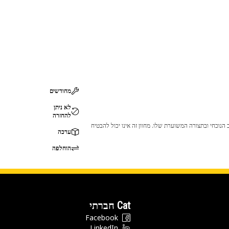
מחודשים
לא ניתן
להחזרה
 לכך שהמוצר לא יתאים לציוד ה-Cat שלך. אנא התייעץ עם סוכן ה-Cat שלך לפני הרכישה כדי לוודא שחלק זה מתאים לציוד ה-Cat שלך במצב הנוכחי ובתצורה המשוערת שלו. מחוון זה אינו יכול להבטיח
ערכה
הוחלפה
Cat חברתי
Facebook
LinkedIn