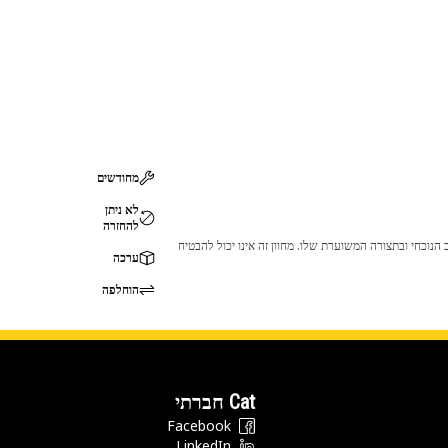
מחודשים
לא ניתן
להחזרה
 לכך שהמוצר לא יתאים לציוד ה-Cat שלך. אנא התייעץ עם סוכן ה-Cat שלך לפני הרכישה כדי לוודא שחלק זה מתאים לציוד ה-Cat שלך במצב הנוכחי ובתצורה המשוערת שלו. מחוון זה אינו יכול להבטיח
ערכה
הוחלפה
Cat חברתי
Facebook
LinkedIn