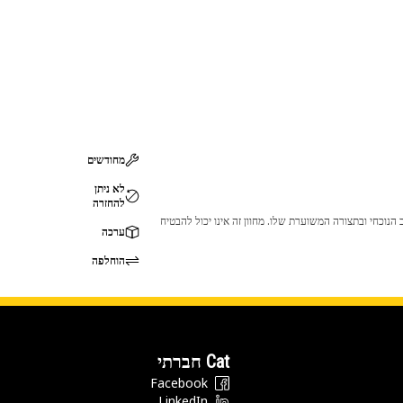
מחודשים
לא ניתן
להחזרה
 לכך שהמוצר לא יתאים לציוד ה-Cat שלך. אנא התייעץ עם סוכן ה-Cat שלך לפני הרכישה כדי לוודא שחלק זה מתאים לציוד ה-Cat שלך במצב הנוכחי ובתצורה המשוערת שלו. מחוון זה אינו יכול להבטיח
ערכה
הוחלפה
Cat חברתי
Facebook
LinkedIn