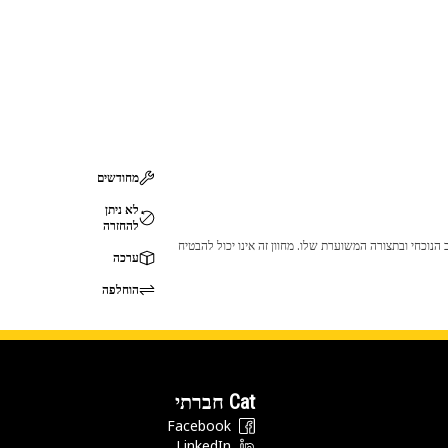
מחודשים
לא ניתן
להחזרה
 לכך שהמוצר לא יתאים לציוד ה-Cat שלך. אנא התייעץ עם סוכן ה-Cat שלך לפני הרכישה כדי לוודא שחלק זה מתאים לציוד ה-Cat שלך במצב הנוכחי ובתצורה המשוערת שלו. מחוון זה אינו יכול להבטיח
ערכה
הוחלפה
Cat חברתי
Facebook
LinkedIn