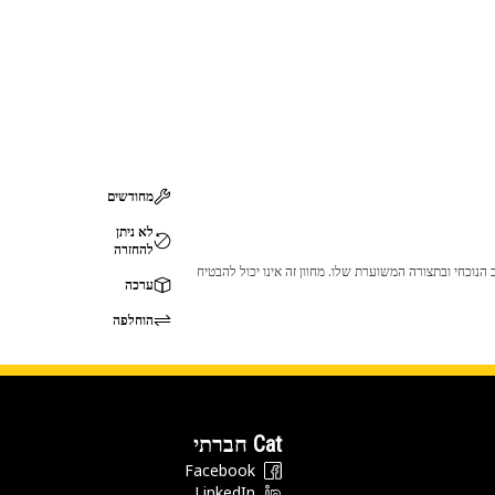
מחודשים
לא ניתן
להחזרה
 לכך שהמוצר לא יתאים לציוד ה-Cat שלך. אנא התייעץ עם סוכן ה-Cat שלך לפני הרכישה כדי לוודא שחלק זה מתאים לציוד ה-Cat שלך במצב הנוכחי ובתצורה המשוערת שלו. מחוון זה אינו יכול להבטיח
ערכה
הוחלפה
Cat חברתי
Facebook
LinkedIn