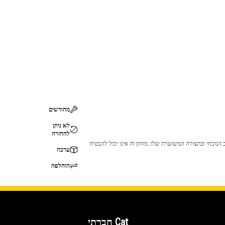
מחודשים
לא ניתן
להחזרה
 לכך שהמוצר לא יתאים לציוד ה-Cat שלך. אנא התייעץ עם סוכן ה-Cat שלך לפני הרכישה כדי לוודא שחלק זה מתאים לציוד ה-Cat שלך במצב הנוכחי ובתצורה המשוערת שלו. מחוון זה אינו יכול להבטיח
ערכה
הוחלפה
Cat חברתי