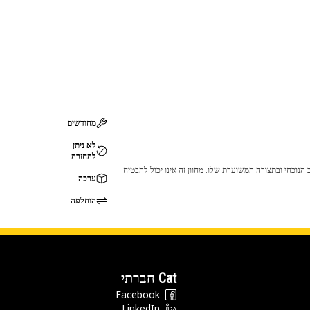
מחודשים
לא ניתן
להחזרה
 לכך שהמוצר לא יתאים לציוד ה-Cat שלך. אנא התייעץ עם סוכן ה-Cat שלך לפני הרכישה כדי לוודא שחלק זה מתאים לציוד ה-Cat שלך במצב הנוכחי ובתצורה המשוערת שלו. מחוון זה אינו יכול להבטיח
ערכה
הוחלפה
Cat חברתי
Facebook
LinkedIn