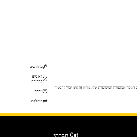
מחודשים
לא ניתן
להחזרה
 לכך שהמוצר לא יתאים לציוד ה-Cat שלך. אנא התייעץ עם סוכן ה-Cat שלך לפני הרכישה כדי לוודא שחלק זה מתאים לציוד ה-Cat שלך במצב הנוכחי ובתצורה המשוערת שלו. מחוון זה אינו יכול להבטיח
ערכה
הוחלפה
Cat חברתי