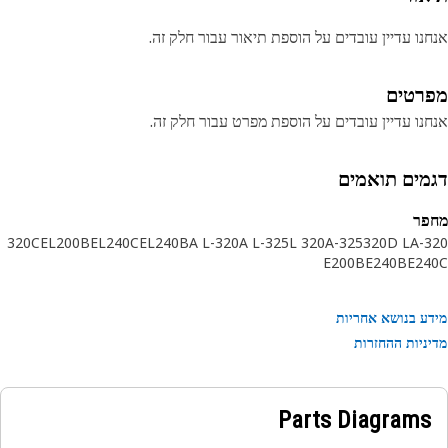
נו עדיין עובדים על הוספת תיאור עבור חלק זה.
רטים
נו עדיין עובדים על הוספת מפרט עבור חלק זה.
מים תואמים
פר
320C
EL200B
EL240C
EL240B
320-A L
325-A L
320 L
325-A
320D L
3
E200B
E240B
E24
ע בנושא אחריות
ניות ההחזרות
Parts Diagrams