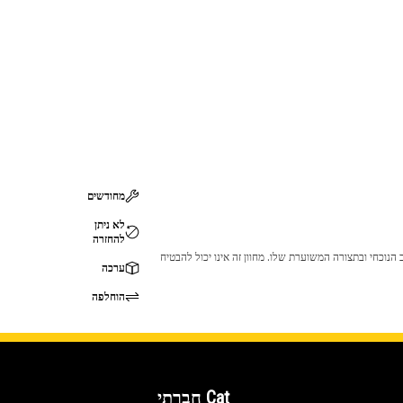
מחודשים
לא ניתן
להחזרה
 לכך שהמוצר לא יתאים לציוד ה-Cat שלך. אנא התייעץ עם סוכן ה-Cat שלך לפני הרכישה כדי לוודא שחלק זה מתאים לציוד ה-Cat שלך במצב הנוכחי ובתצורה המשוערת שלו. מחוון זה אינו יכול להבטיח
ערכה
הוחלפה
Cat חברתי