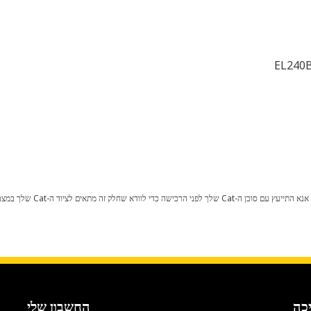
EL240B
כל שינוי בתצורת היצרן עלול לגרום
כה
החשבון שלי