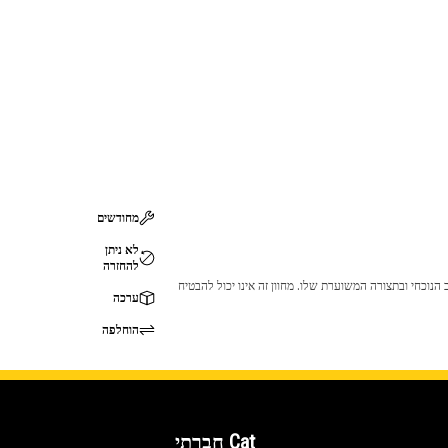
מחודשים
לא ניתן
להחזרה
 לכך שהמוצר לא יתאים לציוד ה-Cat שלך. אנא התייעץ עם סוכן ה-Cat שלך לפני הרכישה כדי לוודא שחלק זה מתאים לציוד ה-Cat שלך במצב הנוכחי ובתצורה המשוערת שלו. מחוון זה אינו יכול להבטיח
ערכה
הוחלפה
Cat חברתי