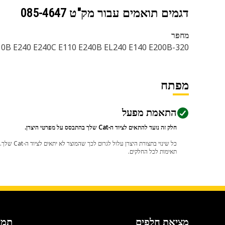
דגמים תואמים עבור מק"ט
085-4647
מחפר
320-A 320D L 325-A 320 L 325-A L 320-A L EL240B EL240C EL200B E120 E120B 320C E110B E240 E240C E110 E240B EL240 E140 E200B
מפתח
התאמת מפעל
חלק זה נועד להתאים לציוד ה-Cat שלך בהתבסס על מפרטי היצרן.
תאימות לכל החלקים.
מציאת חלפים
תמי