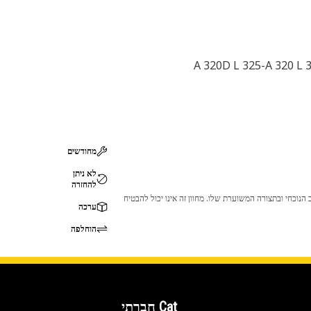
מחודשים
לא ניתן
להחזרה
 לכך שהמוצר לא יתאים לציוד ה-Cat שלך. אנא התייעץ עם סוכן ה-Cat שלך לפני הרכישה כדי לוודא שחלק זה מתאים לציוד ה-Cat שלך במצב הנוכחי ובתצורה המשוערת שלו. מחוון זה אינו יכול להבטיח
ערכה
הוחלפה
Cat חברתי