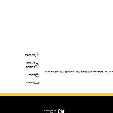
מחודשים
לא ניתן
להחזרה
 לכך שהמוצר לא יתאים לציוד ה-Cat שלך. אנא התייעץ עם סוכן ה-Cat שלך לפני הרכישה כדי לוודא שחלק זה מתאים לציוד ה-Cat שלך במצב הנוכחי ובתצורה המשוערת שלו. מחוון זה אינו יכול להבטיח
ערכה
הוחלפה
Cat חברתי