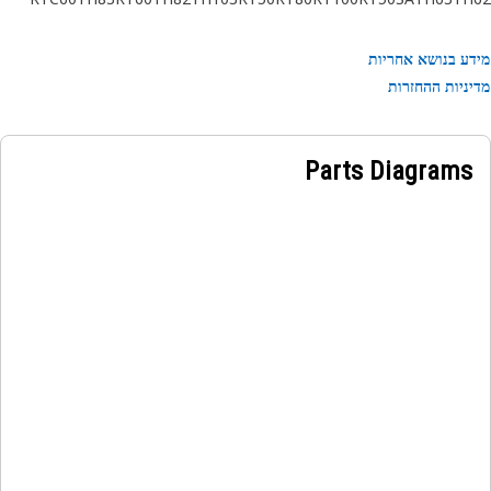
ע בנושא אחריות
• Features a robust clamping mechanism to securely hol
ניות ההחזרות
stabilizer lines ho
Applicatio
Parts Diagrams
The Stabilizer Lines Hose Separator Clamp is used in 
hydraulic system of the equipment to securely hold ho
in place and ensure efficient fluid flow, thereby enhanc
the overall performance and reliability of the equipme