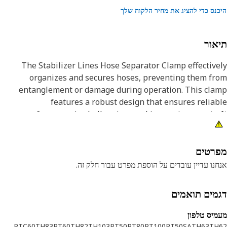
נס כדי להציג את מחיר הלקוח שלך
אור
The Stabilizer Lines Hose Separator Clamp effectiv
organizes and secures hoses, preventing them f
entanglement or damage during operation. This cla
features a robust design that ensures relia
performance in challenging working environments.
maintains the integrity of the hydraulic system by keep
hoses separated and properly aligned, thereby optimiz
fluid flow, and preventing leaks. Its design comprises 
רטים
halves that are fastened together around the hoses us
נו עדיין עובדים על הוספת מפרט עבור חלק זה.
bolts or screws, providing a secure grip while allow
easy installation and remov
מים תואמים
Attribut
יס טלפון
RTC60
TH83
RT60
TH82
TH103
RT50
RT80
RT100
RT50SA
TH63
TH