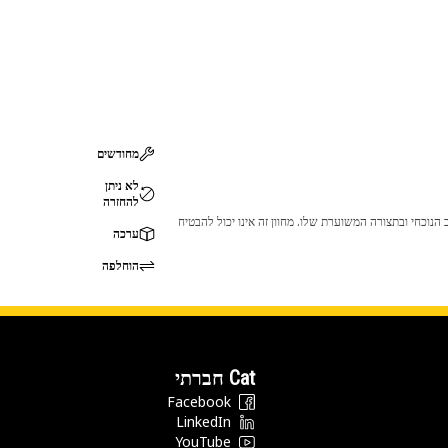
מחודשים
לא ניתן
להחזרה
 לכך שהמוצר לא יתאים לציוד ה-Cat שלך. אנא התייעץ עם סוכן ה-Cat שלך לפני הרכישה כדי לוודא שחלק זה מתאים לציוד ה-Cat שלך במצב הנוכחי ובתצורה המשוערת שלו. מחוון זה אינו יכול להבטיח
ערכה
הוחלפה
Cat חברתי
Facebook
LinkedIn
YouTube