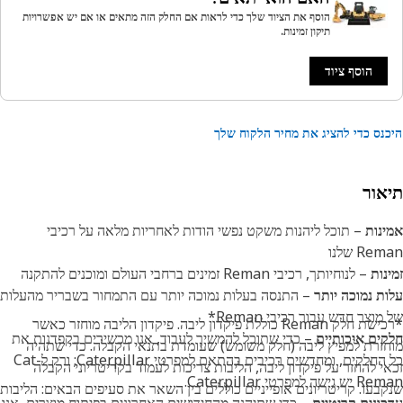
הוסף את הציוד שלך כדי לראות אם החלק הזה מתאים או אם יש אפשרויות
תיקון זמינות.
הוסף ציוד
נס כדי להציג את מחיר הלקוח שלך
אור
נות
– תוכל ליהנות משקט נפשי הודות לאחריות מלאה על רכיבי
R שלנו
נות
– לנוחיותך, רכיבי Reman זמינים ברחבי העולם ומוכנים להתקנה
ת נמוכה יותר
– התנסה בעלות נמוכה יותר עם התמחור בשבריר מהעלות
מוצר חדש עבור רכיבי Reman*
*רכישת חלק Reman כוללת פיקדון ליבה. פיקדון הליבה מוחזר כאשר
ים איכותיים
– כדי שתוכל להמשיך לעבוד, אנו מכשירים בקפדנות את
זרת למפיץ ליבה (חלק משומש) שעומדת בתנאי הקבלה. כדי שתהיה
כל החלקים, ומחדשים רכיבים בהתאם למפרטי Caterpillar; ורק ל-Cat
י להחזר על פיקדון ליבה, הליבות צריכות לעמוד בקריטריוני הקבלה
שה למפרטי Caterpillar.
בעו. קריטריונים אופייניים כוללים בין השאר את סעיפים הבאים: הליבות