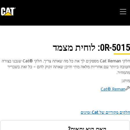
0R-50
: לוחית מצמד
חלקי Cat Reman מספקים לך את כל מה שאתה צריך. חלקי Cat®‎‎ שנבנו בצורה
בה ביותר עם אחריות מלאה מתי והיכן שאתה זקוק להם – כל זאת בשבריר
חיר.
ג
:
Cat® Reman
ם מקוריים של Cat זמינים
האם הוא יתאים?