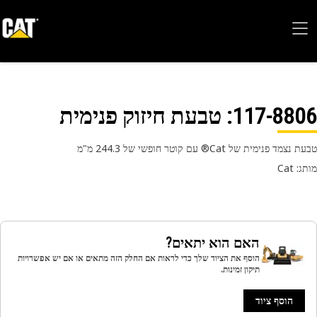
117-88
: טבעת חיזוק פנימית
מד פנימית של Cat® עם קוטר חופשי של 244.3 מ"מ
 Cat
האם הוא יתאים?
הוסף את הציוד שלך כדי לראות אם החלק הזה מתאים או אם יש אפשרויות
תיקון זמינות.
הוסף ציוד