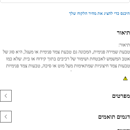
נס כדי להציג את מחיר הלקוח שלך
אור
ור:
ת שמירה פנימית, המכונה גם טבעת צמד פנימית או מעגל, היא סוג של
 המשמש לאבטחת ושימור של רכיבים בתוך קידוח או בית. שלא כמו
ות צמד חיצוניות שמתאימות מעל מוט או סיכה, טבעות צמד פנימיות
קנות בתוך שקע או חריץ כדי להחזיק רכיבים במקומם. המטרה העיקרית
טבעת הצמדה פנימית היא למנוע תנועה צירית או תזוזה של רכיבים
ך קידוח או בית. הוא פועל כהתקן שמירה, מחזיק רכיבים כגון מיסבים,
ים או אטמים במקומם בצורה מאובטחת.
רטים
נות:
יוצרים לפי מפרט מדויק ובנויים לעמידות, אמינות ופרודוקטיביות.
מים תואמים
שוי מחומרים עמידים המעניקים חוזק ועמידות בפני קורוזיה.
בעת ההצמדה הדחוסה מוכנסת לחריץ או לשקע בקדח.