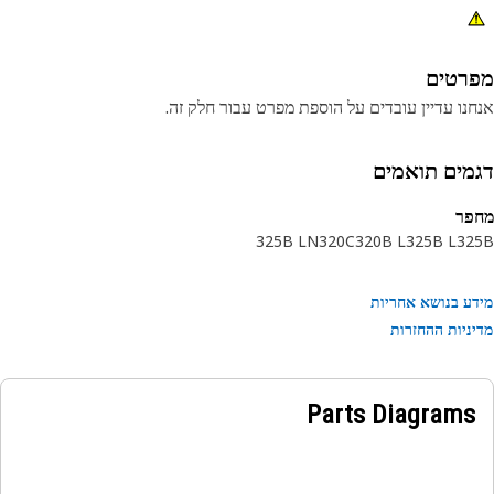
רטים
נו עדיין עובדים על הוספת מפרט עבור חלק זה.
מים תואמים
פר
325B LN
320C
320B L
325B L
32
ע בנושא אחריות
ניות ההחזרות
Parts Diagrams