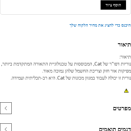
הוסף ציוד
נס כדי להציג את מחיר הלקוח שלך
אור
ור:
נוריות דפו"ר של Cat, המבוססות על טכנולוגיית התאורה המתקדמת ביותר,
קות אור חזק וצריכת החשמל שלהן נמוכה מאוד.
 זו יכולה לעבוד במגוון מכונות של Cat. היא רב-תכליתית ועמידה.
נות:
ורת דפו"ר בצבע ענבר
סיס הזזה
רטים
דל בסיס T5.5
ו-קוטבית
ורית בודדת
מים תואמים