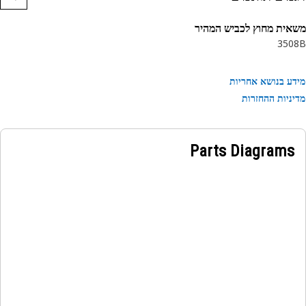
ומים:
ישומים ברעידות חזקות
ית מחוץ לכביש המהיר
תחברת למגוון מכונות של Cat
350
ינה פועלת עם הינע לאבחון
ע בנושא אחריות
ניות ההחזרות
Parts Diagrams