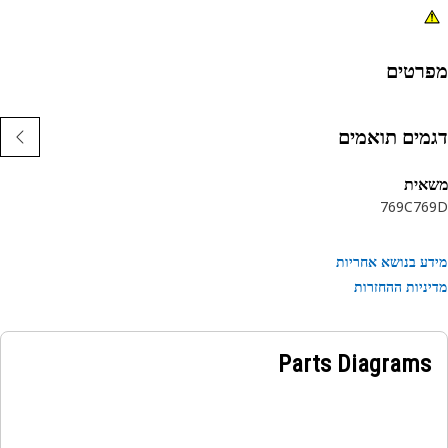
רטים
מים תואמים
אית
769C
76
ע בנושא אחריות
ניות ההחזרות
Parts Diagrams