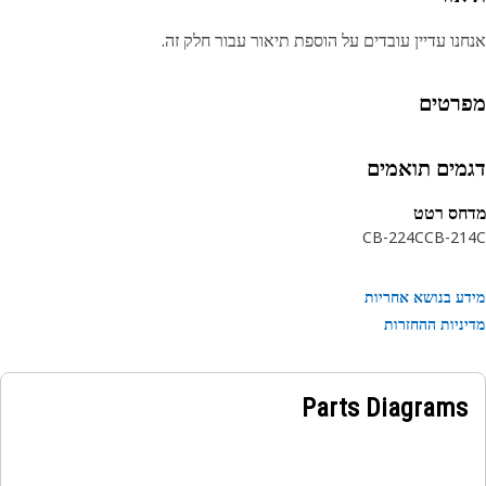
נו עדיין עובדים על הוספת תיאור עבור חלק זה.
רטים
מים תואמים
חס רטט
CB-224C
CB-21
ע בנושא אחריות
ניות ההחזרות
Parts Diagrams