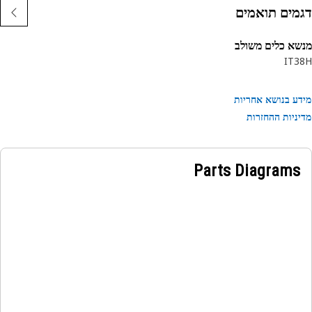
במדריך השימוש או פנה למפיץ Cat המקומי לקבלת מידע נוסף.
מים תואמים
א כלים משולב
IT3
ע בנושא אחריות
ניות ההחזרות
Parts Diagrams