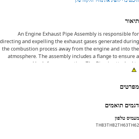
נס כדי להציג את מחיר הלקוח שלך
אור
An Engine Exhaust Pipe Assembly is responsible 
directing and expelling the exhaust gases generated dur
the combustion process away from the engine and into 
atmosphere. The assembly includes a flange to ensur
secure and leak-free connection. The Pipe is attached
the muffler using the fastening mechanism to prevent 
unintended loosening of the pipe during mach
operati
רטים
Attribut
מים תואמים
• Prevents overheating of surrounding components an
ensures safe operat
יס טלפון
• Withstands the high temperatures and pressures of th
TH83
TH82
TH63
TH
exhaust gas