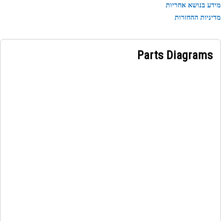
ע בנושא אחריות
Applicatio
ניות ההחזרות
An Engine Exhaust Pipe Assembly is used to channel 
discharge the exhaust gases to the muffler for furt
sound reduction and emission control. It provides a relia
Parts Diagrams
means of managing exhaust gases, contributing to redu
noise polluti