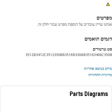
רטים
נו עדיין עובדים על הוספת מפרט עבור חלק זה.
מים תואמים
גנרטורים
3512B
3412C
3512
3508B
3516B
3306B
3516
3406C
35
ע בנושא אחריות
ניות ההחזרות
Parts Diagrams