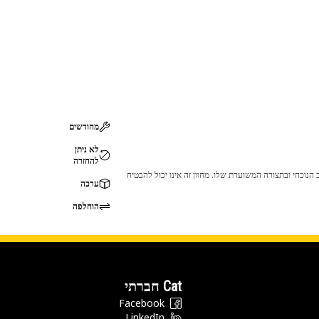
מחודשים
לא ניתן
להחזרה
 לכך שהמוצר לא יתאים לציוד ה-Cat שלך. אנא התייעץ עם סוכן ה-Cat שלך לפני הרכישה כדי לוודא שחלק זה מתאים לציוד ה-Cat שלך במצב הנוכחי ובתצורה המשוערת שלו. מחוון זה אינו יכול להבטיח
ערכה
הוחלפה
Cat חברתי
Facebook
LinkedIn