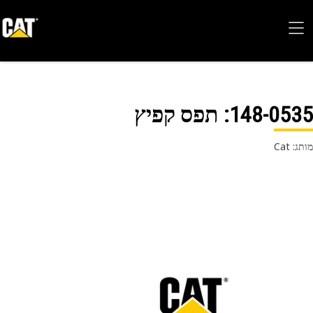
148-05
: תפס קפיץ
 Cat