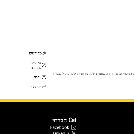
מחודשים
לא ניתן
להחזרה
 לכך שהמוצר לא יתאים לציוד ה-Cat שלך. אנא התייעץ עם סוכן ה-Cat שלך לפני הרכישה כדי לוודא שחלק זה מתאים לציוד ה-Cat שלך במצב הנוכחי ובתצורה המשוערת שלו. מחוון זה אינו יכול להבטיח
ערכה
הוחלפה
Cat חברתי
Facebook
LinkedIn