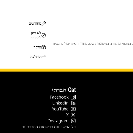
מחודשים
לא ניתן
להחזרה
 לכך שהמוצר לא יתאים לציוד ה-Cat שלך. אנא התייעץ עם סוכן ה-Cat שלך לפני הרכישה כדי לוודא שחלק זה מתאים לציוד ה-Cat שלך במצב הנוכחי ובתצורה המשוערת שלו. מחוון זה אינו יכול להבטיח
ערכה
הוחלפה
Cat חברתי
Facebook
LinkedIn
YouTube
X
Instagram
כל החשבונות ברשתות החברתיות