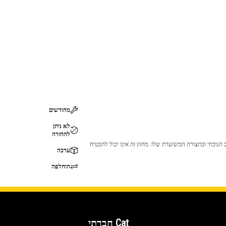
מחודשים
לא ניתן
להחזרה
 לכך שהמוצר לא יתאים לציוד ה-Cat שלך. אנא התייעץ עם סוכן ה-Cat שלך לפני הרכישה כדי לוודא שחלק זה מתאים לציוד ה-Cat שלך במצב הנוכחי ובתצורה המשוערת שלו. מחוון זה אינו יכול להבטיח
ערכה
הוחלפה
Cat חברתי