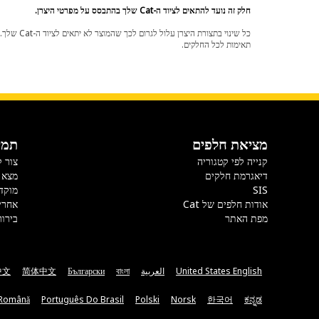
חלק זה נועד להתאים לציוד ה-Cat שלך בהתבסס על מפרטי היצרן.
תאימות לכל החלקים.
מציאת חלפים
תמי
קנייה לפי קטגוריה
צור 
דיאגרמת חלקים
מצא 
SIS
מוקד
אודות חלפים של Cat
אחרי
מפת האתר
בירור
United States English
العربية
বাংলা
Български
简体中文
中文
Română
Português Do Brasil
Polski
Norsk
한국어
ಕನ್ನಡ