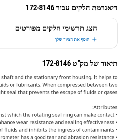
דיאגרמת חלקים עבור
172-8146
הצג תרשימי חלקים מפורטים
הוסף את הציוד שלך
תיאור של מק"ט
172-8146
shaft and the stationary front housing. It helps to
fluids or lubricants. When compressed between two
ght seal that prevents the escape of fluids or gases.
Attributes:
• Designed to provide a precisely machined surface against which the rotating seal ring can make contact
• Enhance wear resistance and sealing effectiveness
• Prevents the escape of fluids and inhibits the ingress of contaminants
• Manufactured by the material Buna with 75 Durometer has a good tear and abrasion resistance