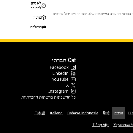
לא ניתן
להחזרה
 לכך שהמוצר לא יתאים לציוד ה-Cat שלך. אנא התייעץ עם סוכן ה-Cat שלך לפני הרכישה כדי לוודא שחלק זה מתאים לציוד ה-Cat שלך במצב הנוכחי ובתצורה המשוערת שלו. מחוון זה אינו יכול להבטיח
ערכה
הוחלפה
Cat חברתי
Facebook
LinkedIn
YouTube
X
Instagram
כל החשבונות ברשתות החברתיות
Ελλ
עברית
हिन्दी
Bahasa Indonesia
Italiano
日本語
Tiếng Việt
Українська 