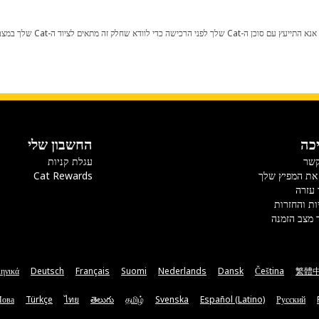
כל שינוי בתצורת היצרן עלול לגרום
כה
החשבון שלי
קשר
עגלת קניות
את המפיץ שלך
Cat Rewards
 עזרה
ות והחזרות
 מצב הזמנה
ηνικά
Deutsch
Français
Suomi
Nederlands
Dansk
Čeština
繁體
Мова
Türkçe
ไทย
తెలుగు
தமிழ்
Svenska
Español (Latino)
Русский