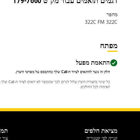
דגמים תואמים עבור מק"ט
179-7660
מחפר
322C FM 322C
מפתח
התאמת מפעל
חלק זה נועד להתאים לציוד ה-Cat שלך בהתבסס על מפרטי היצרן.
תאימות לכל החלקים.
מציאת חלפים
תמי
קנייה לפי קטגוריה
צור 