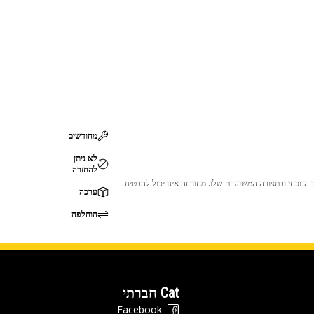
מחודשים
לא ניתן
להחזרה
 לכך שהמוצר לא יתאים לציוד ה-Cat שלך. אנא התייעץ עם סוכן ה-Cat שלך לפני הרכישה כדי לוודא שחלק זה מתאים לציוד ה-Cat שלך במצב הנוכחי ובתצורה המשוערת שלו. מחוון זה אינו יכול להבטיח
ערכה
הוחלפה
Cat חברתי
Facebook