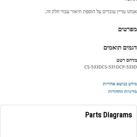
נו עדיין עובדים על הוספת תיאור עבור חלק זה.
רטים
מים תואמים
חס רטט
CS-533D
CS-531D
CP-53
ע בנושא אחריות
ניות ההחזרות
Parts Diagrams