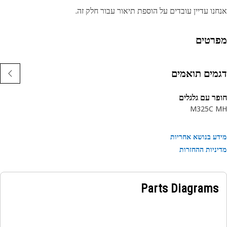
נו עדיין עובדים על הוספת תיאור עבור חלק זה.
רטים
מים תואמים
ר עם גלגלים
M325C 
ע בנושא אחריות
ניות ההחזרות
Parts Diagrams