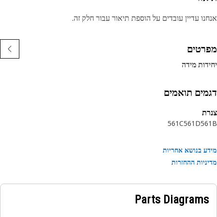
נו עדיין עובדים על הוספת תיאור עבור חלק זה.
רטים
דות מידה
מים תואמים
ת
561C
561D
56
ע בנושא אחריות
ניות ההחזרות
Parts Diagrams